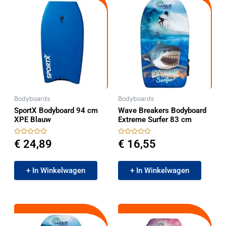
Bodyboards
Bodyboards
SportX Bodyboard 94 cm
Wave Breakers Bodyboard
XPE Blauw
Extreme Surfer 83 cm
Gewaardeerd
Gewaardeerd
€
24,89
€
16,55
0
0
uit
uit
5
5
+ In Winkelwagen
+ In Winkelwagen