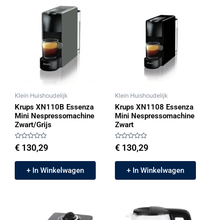
Klein Huishoudelijk
Klein Huishoudelijk
Krups XN110B Essenza
Krups XN1108 Essenza
Mini Nespressomachine
Mini Nespressomachine
Zwart/Grijs
Zwart
Gewaardeerd
Gewaardeerd
€
130,29
€
130,29
0
0
uit
uit
5
5
+ In Winkelwagen
+ In Winkelwagen