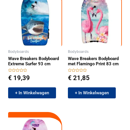
Bodyboards
Bodyboards
Wave Breakers Bodyboard
Wave Breakers Bodyboard
Extreme Surfer 93 cm
met Flamingo Print 83 cm
Gewaardeerd
Gewaardeerd
€
19,39
€
21,85
0
0
uit
uit
5
5
+ In Winkelwagen
+ In Winkelwagen