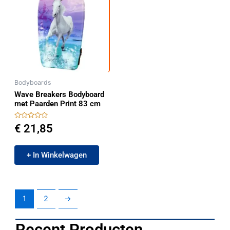
Bodyboards
Wave Breakers Bodyboard
met Paarden Print 83 cm
Gewaardeerd
€
21,85
0
uit
5
+ In Winkelwagen
1
2
→
Recent Producten