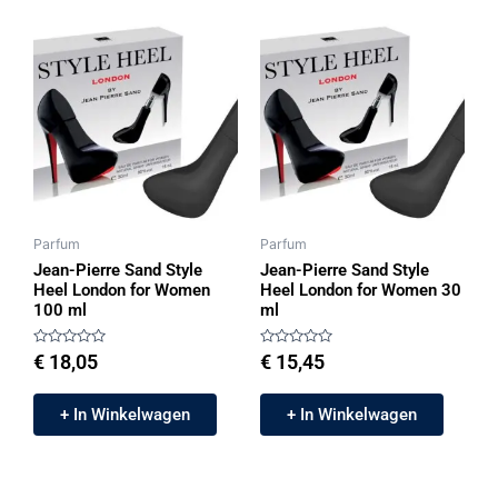
Parfum
Parfum
Jean-Pierre Sand Style
Jean-Pierre Sand Style
Heel London for Women
Heel London for Women 30
100 ml
ml
Gewaardeerd
Gewaardeerd
€
18,05
€
15,45
0
0
uit
uit
5
5
+ In Winkelwagen
+ In Winkelwagen