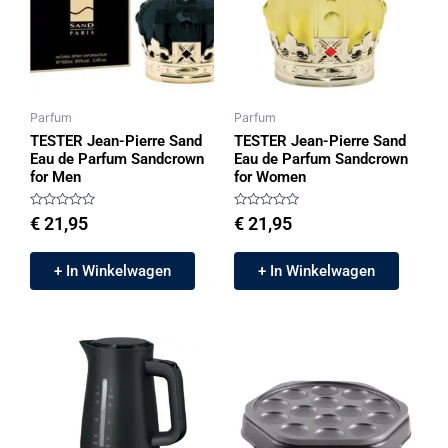
Parfum
Parfum
TESTER Jean-Pierre Sand
TESTER Jean-Pierre Sand
Eau de Parfum Sandcrown
Eau de Parfum Sandcrown
for Men
for Women
Gewaardeerd
Gewaardeerd
€
21,95
€
21,95
0
0
uit
uit
5
5
+ In Winkelwagen
+ In Winkelwagen