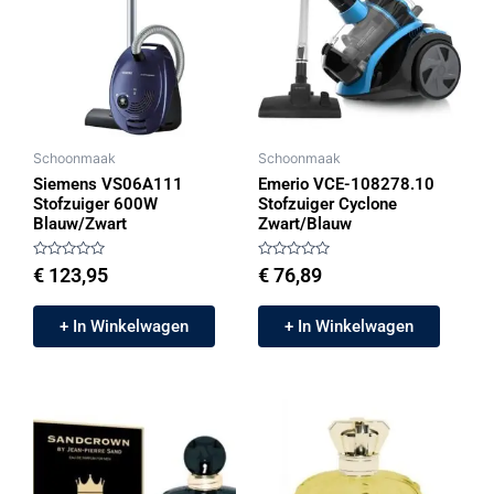
Schoonmaak
Schoonmaak
Siemens VS06A111
Emerio VCE-108278.10
Stofzuiger 600W
Stofzuiger Cyclone
Blauw/Zwart
Zwart/Blauw
Gewaardeerd
Gewaardeerd
€
123,95
€
76,89
0
0
uit
uit
5
5
+ In Winkelwagen
+ In Winkelwagen