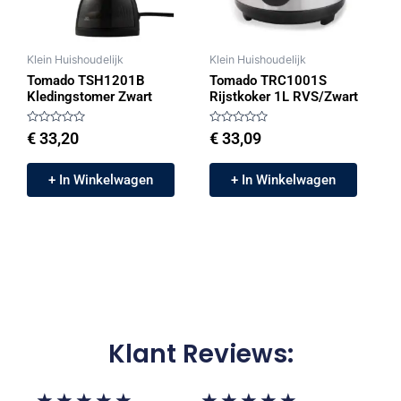
Klein Huishoudelijk
Klein Huishoudelijk
Tomado TSH1201B
Tomado TRC1001S
Kledingstomer Zwart
Rijstkoker 1L RVS/Zwart
Gewaardeerd
Gewaardeerd
€
33,20
€
33,09
0
0
uit
uit
5
5
+ In Winkelwagen
+ In Winkelwagen
Klant Reviews:
5/5
5/5
★
★
★
★
★
★
★
★
★
★