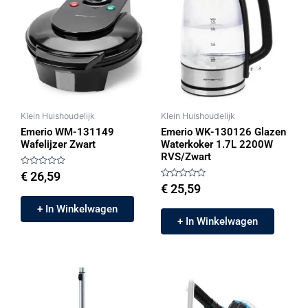
Klein Huishoudelijk
Klein Huishoudelijk
Emerio WM-131149
Emerio WK-130126 Glazen
Wafelijzer Zwart
Waterkoker 1.7L 2200W
RVS/Zwart
Gewaardeerd
€
26,59
0
Gewaardeerd
€
25,59
uit
0
5
uit
+ In Winkelwagen
5
+ In Winkelwagen