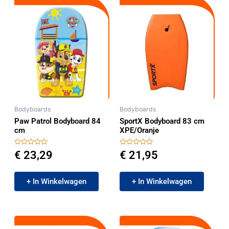
Bodyboards
Bodyboards
Paw Patrol Bodyboard 84
SportX Bodyboard 83 cm
cm
XPE/Oranje
Gewaardeerd
Gewaardeerd
€
23,29
€
21,95
0
0
uit
uit
5
5
+ In Winkelwagen
+ In Winkelwagen