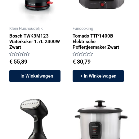
Klein Huishoudelijk
Funcooking
Bosch TWK3M123
Tomado TTP1400B
Waterkoker 1.7L 2400W
Elektrische
Zwart
Poffertjesmaker Zwart
Gewaardeerd
Gewaardeerd
€
55,89
€
30,79
0
0
uit
uit
5
5
+ In Winkelwagen
+ In Winkelwagen