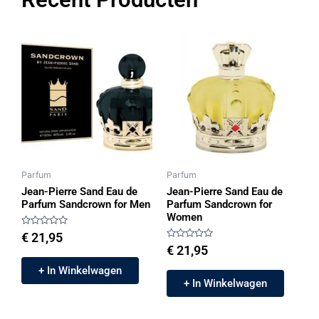
Parfum
Parfum
Jean-Pierre Sand Eau de
Jean-Pierre Sand Eau de
Parfum Sandcrown for Men
Parfum Sandcrown for
Women
Gewaardeerd
€
21,95
0
Gewaardeerd
€
21,95
uit
0
5
uit
+ In Winkelwagen
5
+ In Winkelwagen