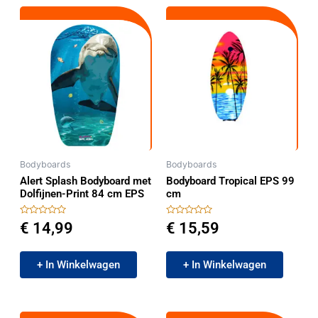
Bodyboards
Bodyboards
Alert Splash Bodyboard met
Bodyboard Tropical EPS 99
Dolfijnen-Print 84 cm EPS
cm
Gewaardeerd
Gewaardeerd
€
14,99
€
15,59
0
0
uit
uit
5
5
+ In Winkelwagen
+ In Winkelwagen