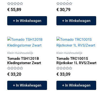
Gewaardeerd
Gewaardeerd
€
55,89
€
30,79
0
0
uit
uit
5
5
+ In Winkelwagen
+ In Winkelwagen
Klein Huishoudelijk
Klein Huishoudelijk
Tomado TSH1201B
Tomado TRC1001S
Kledingstomer Zwart
Rijstkoker 1L RVS/Zwart
Gewaardeerd
Gewaardeerd
€
33,20
€
33,09
0
0
uit
uit
5
5
+ In Winkelwagen
+ In Winkelwagen