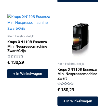
Klein Huishoudelijk
Krups XN110B Essenza
Mini Nespressomachine
Zwart/Grijs
Gewaardeerd
€
130,29
Klein Huishoudelijk
0
uit
Krups XN1108 Essenza
5
+ In Winkelwagen
Mini Nespressomachine
Zwart
Gewaardeerd
€
130,29
0
uit
5
+ In Winkelwagen