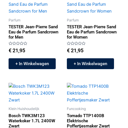
Parfum
Parfum
TESTER Jean-Pierre Sand
TESTER Jean-Pierre Sand
Eau de Parfum Sandcrown
Eau de Parfum Sandcrown
for Men
for Women
Gewaardeerd
Gewaardeerd
€
21,95
€
21,95
0
0
uit
uit
5
5
+ In Winkelwagen
+ In Winkelwagen
Klein Huishoudelijk
Funcooking
Bosch TWK3M123
Tomado TTP1400B
Waterkoker 1.7L 2400W
Elektrische
Zwart
Poffertjesmaker Zwart