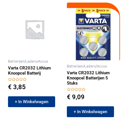
Batterijen/Laders/Accus
Batterijen/Laders/Accus
Varta CR2032 Lithium
Varta CR2032 Lithium
Knoopcel Batterij
Knoopcel Batterijen 5
Stuks
Gewaardeerd
€
3,85
0
uit
Gewaardeerd
5
€
9,09
0
+ In Winkelwagen
uit
5
+ In Winkelwagen