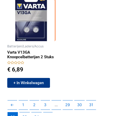
Batterijen/Laders/Accus
Varta V13GA
Knoopcelbatterijen 2 Stuks
Gewaardeerd
€
6,89
0
uit
5
+ In Winkelwagen
←
1
2
3
…
29
30
31