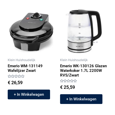
Klein Huishoudelijk
Klein Huishoudelijk
Emerio WM-131149
Emerio WK-130126 Glazen
Wafelijzer Zwart
Waterkoker 1.7L 2200W
RVS/Zwart
Gewaardeerd
€
26,59
0
Gewaardeerd
€
25,59
uit
0
5
uit
+ In Winkelwagen
5
+ In Winkelwagen