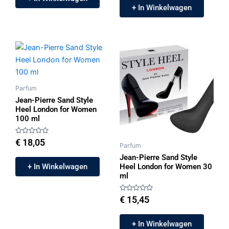
+ In Winkelwagen
Parfum
Jean-Pierre Sand Style
Heel London for Women
100 ml
Gewaardeerd
€
18,05
Parfum
0
uit
Jean-Pierre Sand Style
5
+ In Winkelwagen
Heel London for Women 30
ml
Gewaardeerd
€
15,45
0
uit
5
+ In Winkelwagen