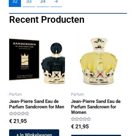
32
33
34
→
Recent Producten
Parfum
Parfum
Jean-Pierre Sand Eau de
Jean-Pierre Sand Eau de
Parfum Sandcrown for Men
Parfum Sandcrown for
Women
Gewaardeerd
€
21,95
0
Gewaardeerd
€
21,95
uit
0
5
uit
+ In Winkelwagen
5