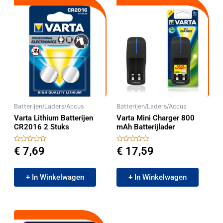
Batterijen/Laders/Accus
Batterijen/Laders/Accus
Varta Lithium Batterijen
Varta Mini Charger 800
CR2016 2 Stuks
mAh Batterijlader
Gewaardeerd
Gewaardeerd
€
7,69
€
17,59
0
0
uit
uit
5
5
+ In Winkelwagen
+ In Winkelwagen