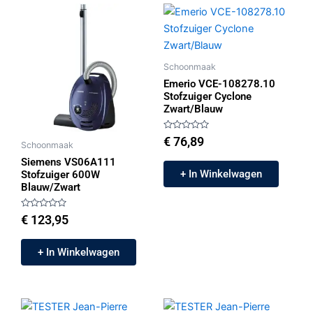
Schoonmaak
Emerio VCE-108278.10
Stofzuiger Cyclone
Zwart/Blauw
Gewaardeerd
€
76,89
Schoonmaak
0
uit
Siemens VS06A111
5
+ In Winkelwagen
Stofzuiger 600W
Blauw/Zwart
Gewaardeerd
€
123,95
0
uit
5
+ In Winkelwagen