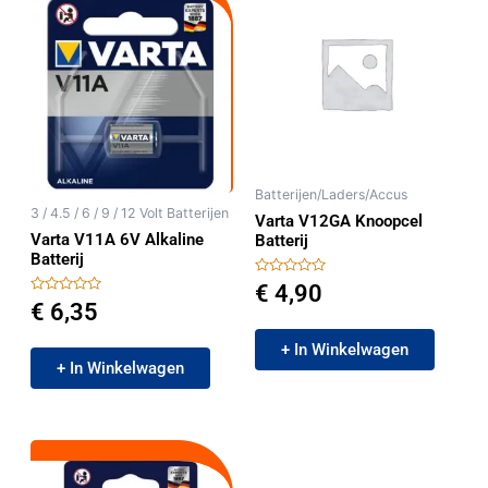
Batterijen/Laders/Accus
3 / 4.5 / 6 / 9 / 12 Volt Batterijen
Varta V12GA Knoopcel
Varta V11A 6V Alkaline
Batterij
Batterij
Gewaardeerd
€
4,90
0
Gewaardeerd
€
6,35
uit
0
5
uit
5
+ In Winkelwagen
+ In Winkelwagen