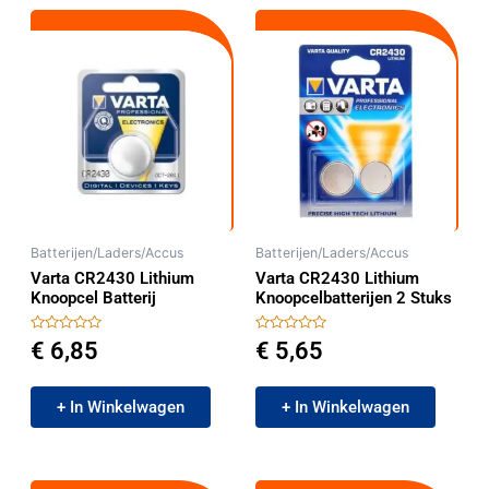
Batterijen/Laders/Accus
Batterijen/Laders/Accus
Varta CR2430 Lithium
Varta CR2430 Lithium
Knoopcel Batterij
Knoopcelbatterijen 2 Stuks
Gewaardeerd
Gewaardeerd
€
6,85
€
5,65
0
0
uit
uit
5
5
+ In Winkelwagen
+ In Winkelwagen