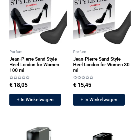
Parfum
Parfum
Jean-Pierre Sand Style
Jean-Pierre Sand Style
Heel London for Women
Heel London for Women 30
100 ml
ml
Gewaardeerd
Gewaardeerd
€
18,05
€
15,45
0
0
uit
uit
5
5
+ In Winkelwagen
+ In Winkelwagen