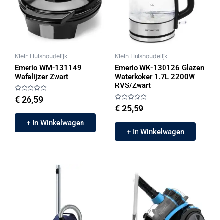
Klein Huishoudelijk
Klein Huishoudelijk
Emerio WM-131149
Emerio WK-130126 Glazen
Wafelijzer Zwart
Waterkoker 1.7L 2200W
RVS/Zwart
Gewaardeerd
€
26,59
0
Gewaardeerd
€
25,59
uit
0
5
uit
+ In Winkelwagen
5
+ In Winkelwagen