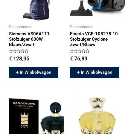
Schoonmaak
Schoonmaak
Siemens VS06A111
Emerio VCE-108278.10
Stofzuiger 600W
Stofzuiger Cyclone
Blauw/Zwart
Zwart/Blauw
Gewaardeerd
Gewaardeerd
€
123,95
€
76,89
0
0
uit
uit
5
5
+ In Winkelwagen
+ In Winkelwagen