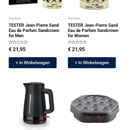
Parfum
Parfum
TESTER Jean-Pierre Sand
TESTER Jean-Pierre Sand
Eau de Parfum Sandcrown
Eau de Parfum Sandcrown
for Men
for Women
Gewaardeerd
Gewaardeerd
€
21,95
€
21,95
0
0
uit
uit
5
5
+ In Winkelwagen
+ In Winkelwagen