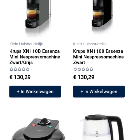
Klein Huishoudelijk
Klein Huishoudelijk
Krups XN110B Essenza
Krups XN1108 Essenza
Mini Nespressomachine
Mini Nespressomachine
Zwart/Grijs
Zwart
Gewaardeerd
Gewaardeerd
€
130,29
€
130,29
0
0
uit
uit
5
5
+ In Winkelwagen
+ In Winkelwagen