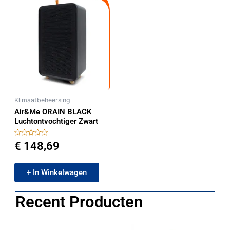
Klimaatbeheersing
Air&Me ORAIN BLACK
Luchtontvochtiger Zwart
Gewaardeerd
€
148,69
0
uit
5
+ In Winkelwagen
Recent Producten