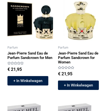
Parfum
Parfum
Jean-Pierre Sand Eau de
Jean-Pierre Sand Eau de
Parfum Sandcrown for Men
Parfum Sandcrown for
Women
Gewaardeerd
€
21,95
0
Gewaardeerd
€
21,95
uit
0
5
uit
+ In Winkelwagen
5
+ In Winkelwagen