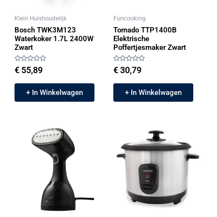
Klein Huishoudelijk
Funcooking
Bosch TWK3M123
Tomado TTP1400B
Waterkoker 1.7L 2400W
Elektrische
Zwart
Poffertjesmaker Zwart
Gewaardeerd
Gewaardeerd
€
55,89
€
30,79
0
0
uit
uit
5
5
+ In Winkelwagen
+ In Winkelwagen