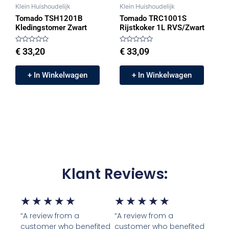
Klein Huishoudelijk
Klein Huishoudelijk
Tomado TSH1201B
Tomado TRC1001S
Kledingstomer Zwart
Rijstkoker 1L RVS/Zwart
Gewaardeerd
Gewaardeerd
€
33,20
€
33,09
0
0
uit
uit
5
5
+ In Winkelwagen
+ In Winkelwagen
Klant Reviews:
5/5
5/5
★
★
★
★
★
★
★
★
★
★
“A review from a
“A review from a
customer who benefited
customer who benefited